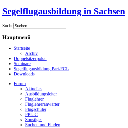
Segelflugausbildung in Sachsen
Suche
Hauptmenü
Startseite
Archiv
Doppelsitzerpokal
Seminare
Segelflugausbildung Part-FCL
Downloads
Forum
Aktuelles
Ausbildungsleiter
Fluglehrer
Fluglehreranwärter
Flugschüler
PPL-C
Sonstiges
Suchen und Finden