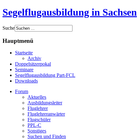
Segelflugausbildung in Sachsen
Suche
Hauptmenü
Startseite
Archiv
Doppelsitzerpokal
Seminare
Segelflugausbildung Part-FCL
Downloads
Forum
Aktuelles
Ausbildungsleiter
Fluglehrer
Fluglehreranwärter
Flugschüler
PPL-C
Sonstiges
Suchen und Finden