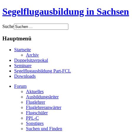
Segelflugausbildung in Sachsen
Suche
Hauptmenü
Startseite
Archiv
Doppelsitzerpokal
Seminare
Segelflugausbildung Part-FCL
Downloads
Forum
Aktuelles
Ausbildungsleiter
Fluglehrer
Fluglehreranwärter
Flugschüler
PPL-C
Sonstiges
Suchen und Finden