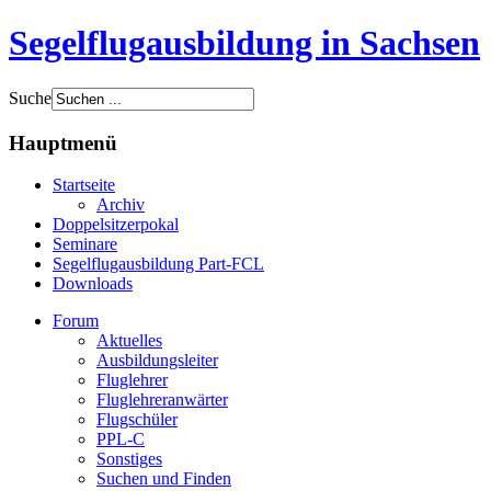
Segelflugausbildung in Sachsen
Suche
Hauptmenü
Startseite
Archiv
Doppelsitzerpokal
Seminare
Segelflugausbildung Part-FCL
Downloads
Forum
Aktuelles
Ausbildungsleiter
Fluglehrer
Fluglehreranwärter
Flugschüler
PPL-C
Sonstiges
Suchen und Finden